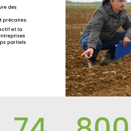
vre des
t précaires.
ectif et la
ntreprises
ps partiels
74
800