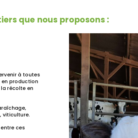
tiers que nous proposons :
ervenir à toutes
e en production
la récolte en
maraîchage,
 viticulture.
entre ces