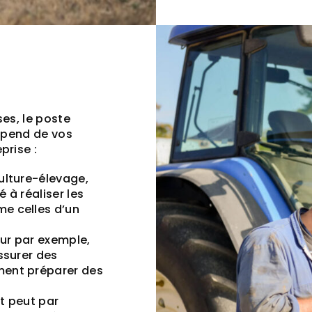
es, le poste
dépend de vos
prise :
ulture-élevage,
 à réaliser les
e celles d’un
eur par exemple,
ssurer des
ment préparer des
t peut par