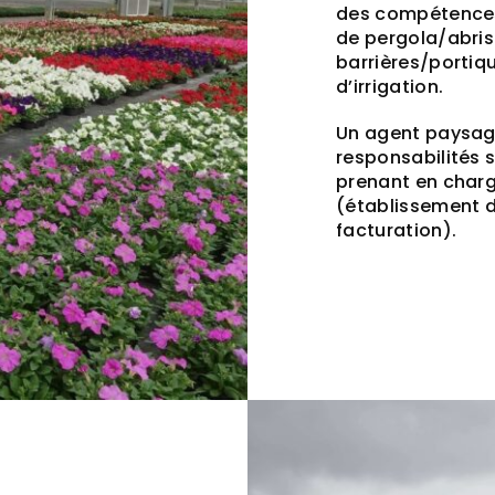
des compétences 
de pergola/abris
barrières/portiq
d’irrigation.
Un agent paysagi
responsabilités 
prenant en charg
(établissement de
facturation).