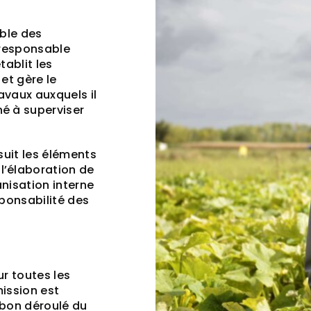
mble des
 responsable
tablit les
 et gère le
ravaux auxquels il
é à superviser
 suit les éléments
l’élaboration de
anisation interne
esponsabilité des
ur toutes les
ission est
u bon déroulé du