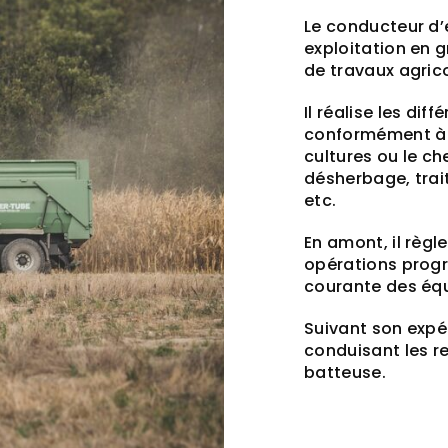
Le conducteur d’e
exploitation en 
de travaux agrico
Il réalise les di
conformément à l’
cultures ou le che
désherbage, trai
etc.
En amont, il règl
opérations prog
courante des éq
Suivant son expér
conduisant les 
batteuse.