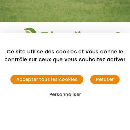
Ce site utilise des cookies et vous donne le
contrôle sur ceux que vous souhaitez activer
Pluralis GE Agri & Services
45590 Saint-Cyr-en-Val
Nous contacter
Accepter tous les cookies
Refuser
Tél. : 02 38 75 83 30
Personnaliser
Réalisation Agence Optavis
Mentions légales